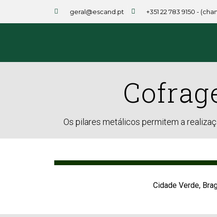
geral@escand.pt
+351 22 783 9150 - (ch
Cofrag
Os pilares metálicos permitem a realiza
Cidade Verde, Bra