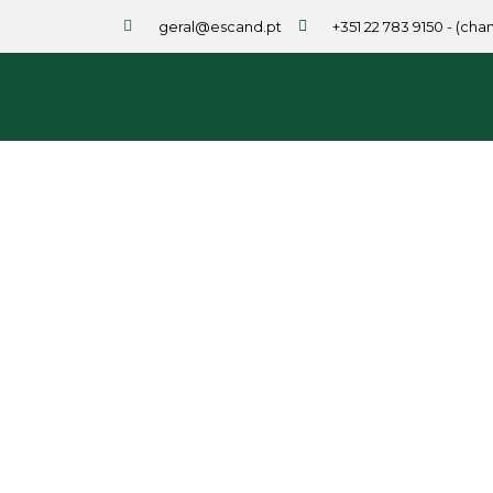
geral@escand.pt
+351 22 783 9150 - (ch